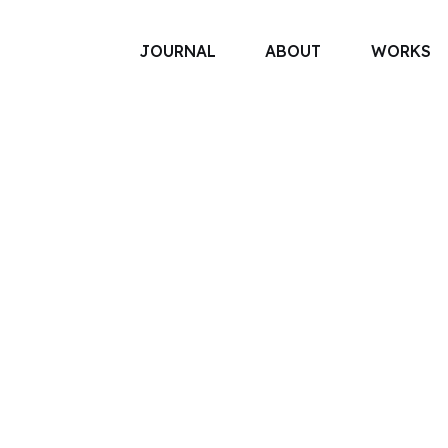
JOURNAL
ABOUT
WORKS
Qreative Dice
ラボ事業
#ツール