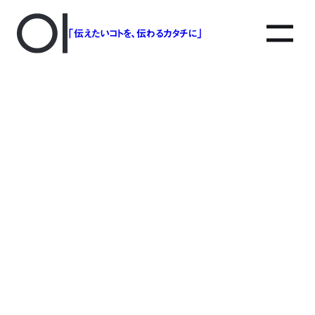
「伝えたいコトを、伝わるカタチに」
アソボットのしごと
事業別で探す
タグで探す