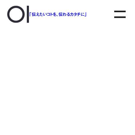
「伝えたいコトを、伝わるカタチに」
アソボットのしごと
事業別で探す
タグで探す
該当する記事は見つかりませんでした。