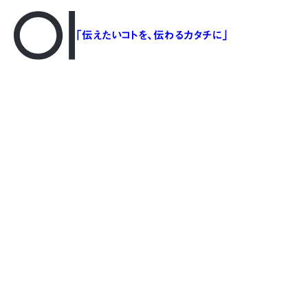
「伝えたいコトを、伝わるカタチに」
#映像作品
#WAR EVE