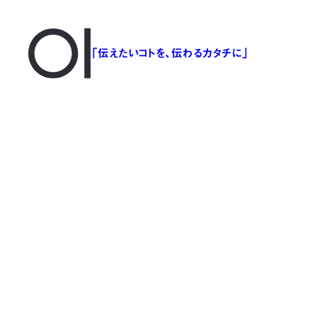
「伝えたいコトを、伝わるカタチに」
171211_Asobot0342