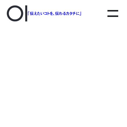
「伝えたいコトを、伝わるカタチに」
thumb