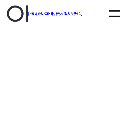
「伝えたいコトを、伝わるカタチに」
bunkyo