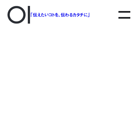
「伝えたいコトを、伝わるカタチに」
asobot年賀
1130_Card_out_ページ_03