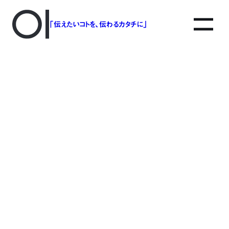
「伝えたいコトを、伝わるカタチに」
YaekoKondo