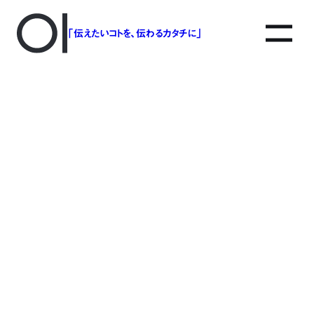
「伝えたいコトを、伝わるカタチに」
GT10_amazon03