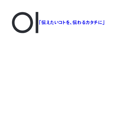
「伝えたいコトを、伝わるカタチに」
Miyazaki Aoi08