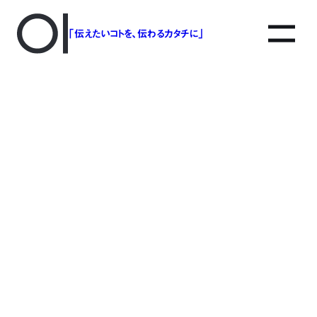
「伝えたいコトを、伝わるカタチに」
mv-pc