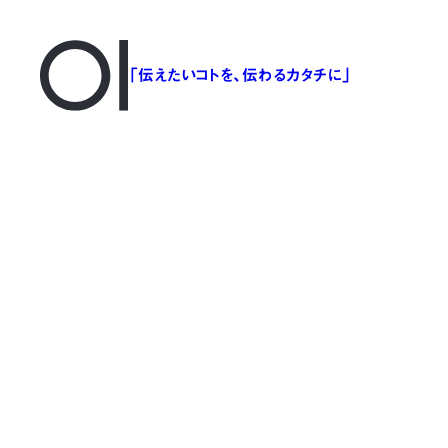
「伝えたいコトを、伝わるカタチに」
GT06_pola05