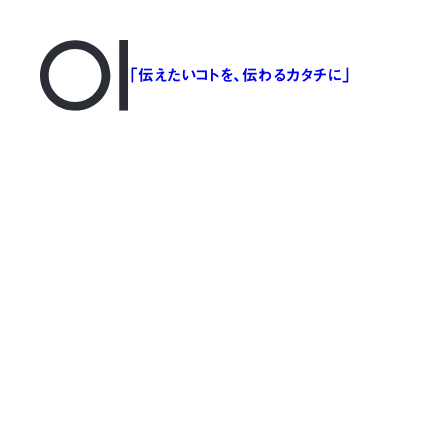
「伝えたいコトを、伝わるカタチに」
#アドタイ連載
#辞書
「ことば」一覧に戻る