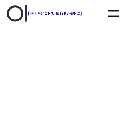
「伝えたいコトを、伝わるカタチに」
アソボットのしごと
事業別で探す
タグで探す
該当する記事は見つかりませんでした。