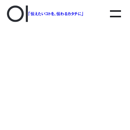
「伝えたいコトを、伝わるカタチに」
アソボットのしごと
事業別で探す
タグで探す
該当する記事は見つかりませんでした。