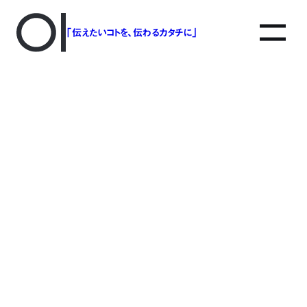
「伝えたいコトを、伝わるカタチに」
アソボットのしごと
事業別で探す
タグで探す
該当する記事は見つかりませんでした。