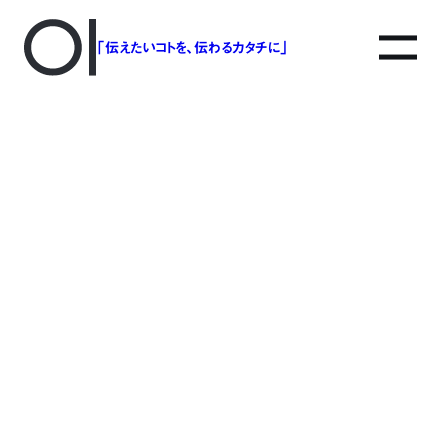
「伝えたいコトを、伝わるカタチに」
アソボットのしごと
事業別で探す
タグで探す
該当する記事は見つかりませんでした。