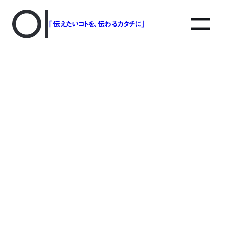
「伝えたいコトを、伝わるカタチに」
アソボットのしごと
事業別で探す
タグで探す
該当する記事は見つかりませんでした。