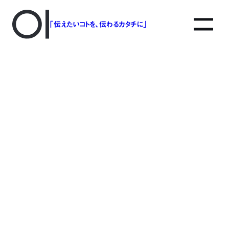
「伝えたいコトを、伝わるカタチに」
アソボットのしごと
事業別で探す
タグで探す
該当する記事は見つかりませんでした。