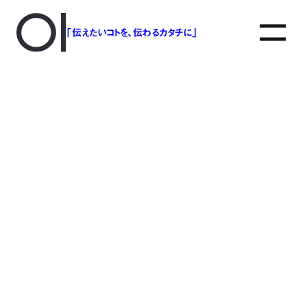
「伝えたいコトを、伝わるカタチに」
アソボットのしごと
事業別で探す
タグで探す
該当する記事は見つかりませんでした。