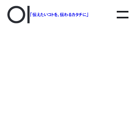
「伝えたいコトを、伝わるカタチに」
アソボットのしごと
事業別で探す
タグで探す
該当する記事は見つかりませんでした。