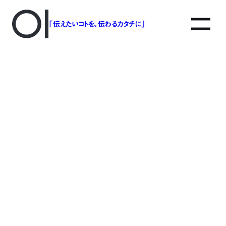
「伝えたいコトを、伝わるカタチに」
アソボットのしごと
事業別で探す
タグで探す
該当する記事は見つかりませんでした。