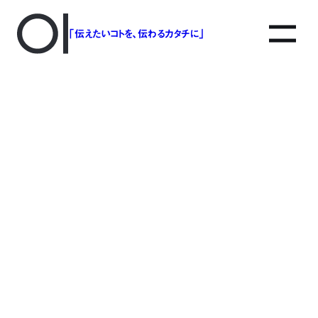
「伝えたいコトを、伝わるカタチに」
アソボットのしごと
事業別で探す
タグで探す
該当する記事は見つかりませんでした。