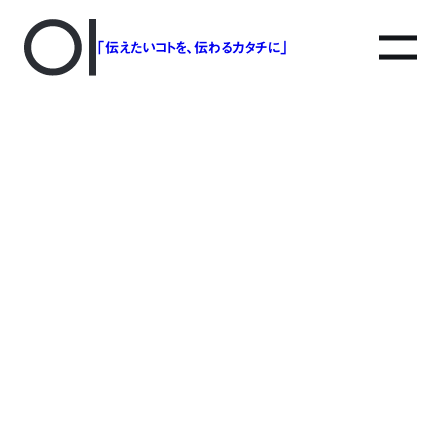
「伝えたいコトを、伝わるカタチに」
アソボットのしごと
事業別で探す
タグで探す
該当する記事は見つかりませんでした。