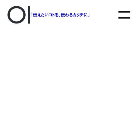
「伝えたいコトを、伝わるカタチに」
アソボットのしごと
事業別で探す
タグで探す
該当する記事は見つかりませんでした。