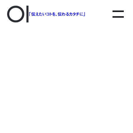
「伝えたいコトを、伝わるカタチに」
アソボットのしごと
事業別で探す
タグで探す
該当する記事は見つかりませんでした。