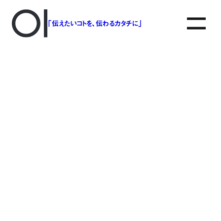
「伝えたいコトを、伝わるカタチに」
アソボットのしごと
事業別で探す
タグで探す
該当する記事は見つかりませんでした。