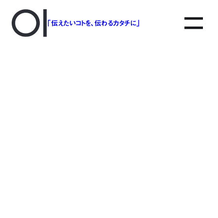
「伝えたいコトを、伝わるカタチに」
アソボットのしごと
事業別で探す
タグで探す
該当する記事は見つかりませんでした。