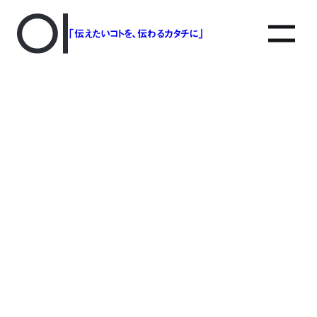
「伝えたいコトを、伝わるカタチに」
アソボットのしごと
事業別で探す
タグで探す
該当する記事は見つかりませんでした。