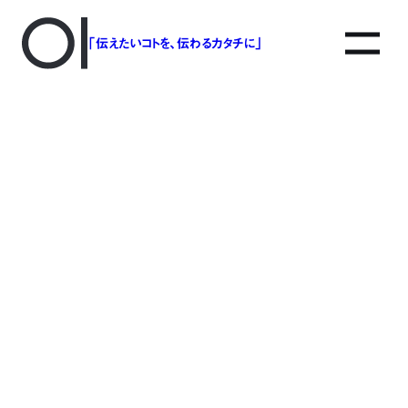
「伝えたいコトを、伝わるカタチに」
アソボットのしごと
事業別で探す
タグで探す
該当する記事は見つかりませんでした。