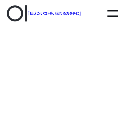
「伝えたいコトを、伝わるカタチに」
アソボットのしごと
事業別で探す
タグで探す
該当する記事は見つかりませんでした。