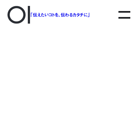
「伝えたいコトを、伝わるカタチに」
アソボットのしごと
事業別で探す
タグで探す
該当する記事は見つかりませんでした。