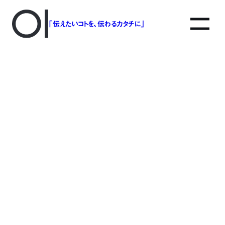
「伝えたいコトを、伝わるカタチに」
アソボットのしごと
事業別で探す
タグで探す
該当する記事は見つかりませんでした。