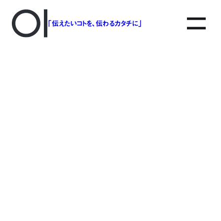
「伝えたいコトを、伝わるカタチに」
アソボットのしごと
事業別で探す
タグで探す
該当する記事は見つかりませんでした。