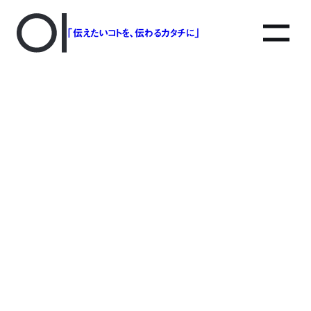
「伝えたいコトを、伝わるカタチに」
アソボットのしごと
事業別で探す
タグで探す
該当する記事は見つかりませんでした。