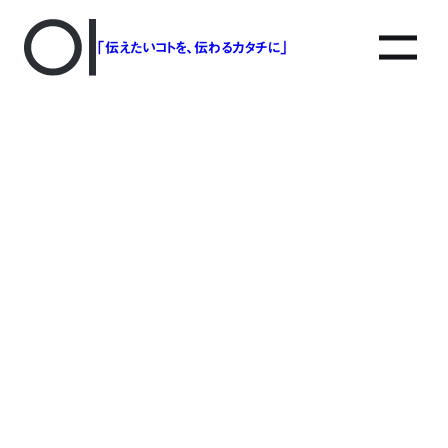
「伝えたいコトを、伝わるカタチに」
アソボットのしごと
事業別で探す
タグで探す
該当する記事は見つかりませんでした。