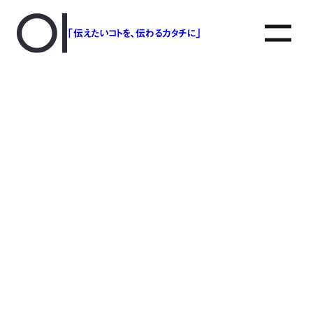
「伝えたいコトを、伝わるカタチに」
アソボットのしごと
事業別で探す
タグで探す
該当する記事は見つかりませんでした。