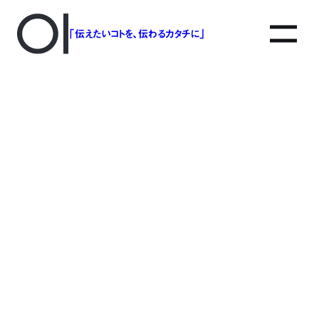
「伝えたいコトを、伝わるカタチに」
アソボットのしごと
事業別で探す
タグで探す
該当する記事は見つかりませんでした。