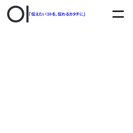
「伝えたいコトを、伝わるカタチに」
アソボットのしごと
事業別で探す
タグで探す
該当する記事は見つかりませんでした。