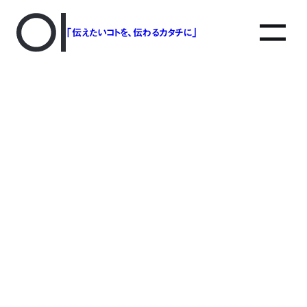
「伝えたいコトを、伝わるカタチに」
アソボットのしごと
事業別で探す
タグで探す
該当する記事は見つかりませんでした。