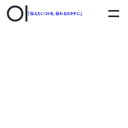
「伝えたいコトを、伝わるカタチに」
アソボットのしごと
事業別で探す
タグで探す
該当する記事は見つかりませんでした。