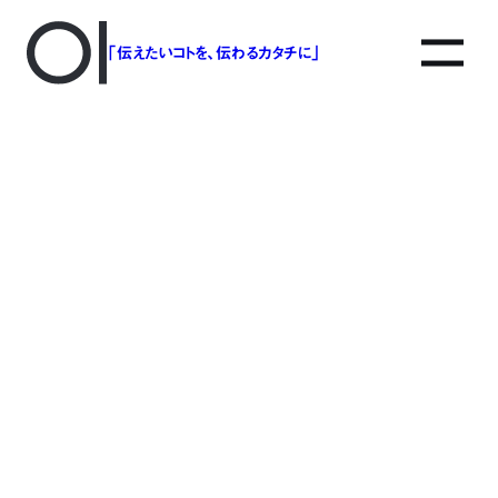
「伝えたいコトを、伝わるカタチに」
アソボットのしごと
事業別で探す
タグで探す
該当する記事は見つかりませんでした。