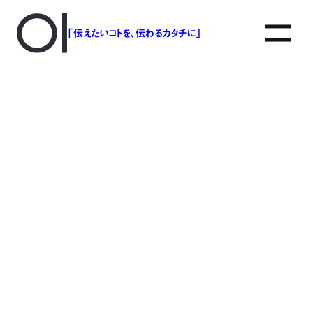
「伝えたいコトを、伝わるカタチに」
アソボットのしごと
事業別で探す
タグで探す
該当する記事は見つかりませんでした。