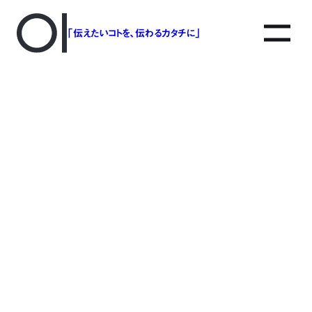
「伝えたいコトを、伝わるカタチに」
アソボットのしごと
事業別で探す
タグで探す
該当する記事は見つかりませんでした。