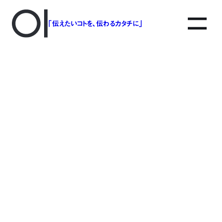
「伝えたいコトを、伝わるカタチに」
アソボットのしごと
事業別で探す
タグで探す
該当する記事は見つかりませんでした。