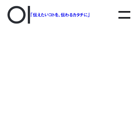
「伝えたいコトを、伝わるカタチに」
アソボットのしごと
事業別で探す
タグで探す
該当する記事は見つかりませんでした。