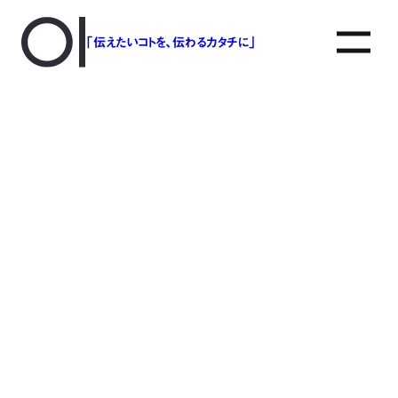
「伝えたいコトを、伝わるカタチに」
アソボットのしごと
事業別で探す
タグで探す
該当する記事は見つかりませんでした。