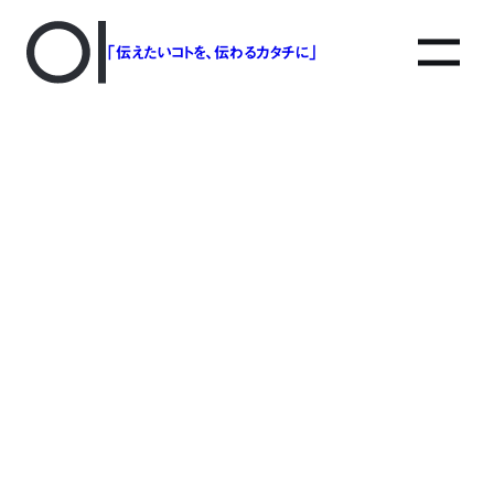
「伝えたいコトを、伝わるカタチに」
アソボットのしごと
事業別で探す
タグで探す
該当する記事は見つかりませんでした。