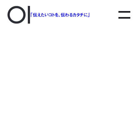
「伝えたいコトを、伝わるカタチに」
アソボットのしごと
事業別で探す
タグで探す
該当する記事は見つかりませんでした。